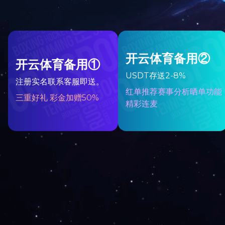
版权所有：九
联系人：张 电话：
邮箱： 12504
地址：西安市
城市分站
:
陕