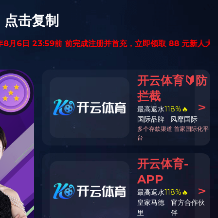
网站地图 /
在线留言 /
联系我们
全国咨询热线
13649244489
案例
新闻中心
关于九游登录入
联系方式
口
返回
弯机的准备工作是什么？
in
二维码分享
分享到：